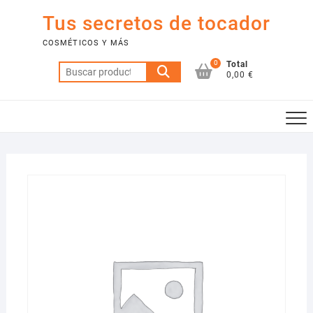
Saltar
Tus secretos de tocador
al
contenido
COSMÉTICOS Y MÁS
0
Total
Buscar
0,00 €
por: