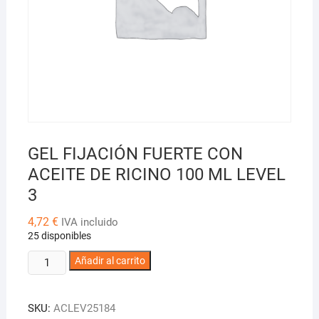
GEL FIJACIÓN FUERTE CON
ACEITE DE RICINO 100 ML LEVEL
3
4,72
€
IVA incluido
25 disponibles
GEL
Añadir al carrito
FIJACIÓN
FUERTE
SKU:
ACLEV25184
CON