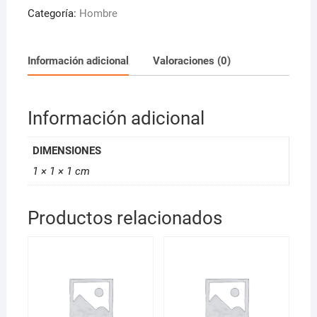
ACEITE
Categoría:
Hombre
DE
RICINO
100
Información adicional
Valoraciones (0)
ML
LEVEL
3
Información adicional
cantidad
DIMENSIONES
1 × 1 × 1 cm
Productos relacionados