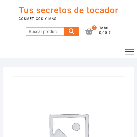
Saltar
Tus secretos de tocador
al
contenido
COSMÉTICOS Y MÁS
0
Total
Buscar
0,00 €
por: