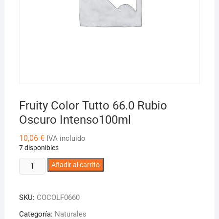
Fruity Color Tutto 66.0 Rubio
Oscuro Intenso100ml
10,06
€
IVA incluido
7 disponibles
Fruity
Añadir al carrito
Color
Tutto
SKU:
COCOLF0660
66.0
Rubio
Categoría:
Naturales