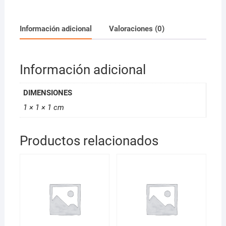
Oscuro
Intenso100ml
cantidad
Información adicional
Valoraciones (0)
Información adicional
DIMENSIONES
1 × 1 × 1 cm
Productos relacionados