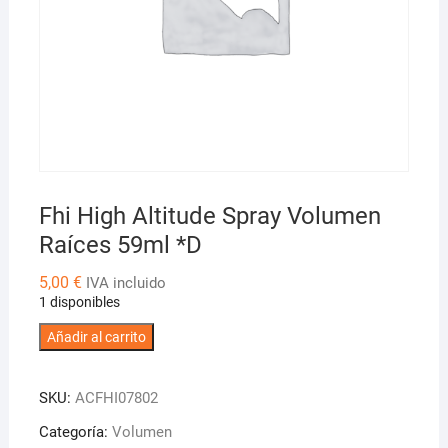
Fhi High Altitude Spray Volumen
Raíces 59ml *D
5,00
€
IVA incluido
1 disponibles
Fhi
Añadir al carrito
High
Altitude
SKU:
ACFHI07802
Spray
Volumen
Categoría:
Volumen