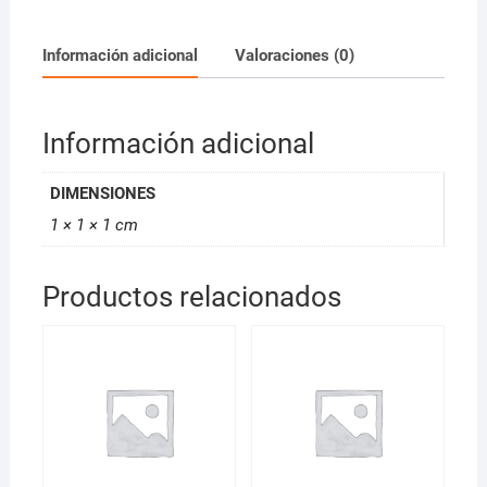
Raíces
59ml
Información adicional
Valoraciones (0)
*D
cantidad
Información adicional
DIMENSIONES
1 × 1 × 1 cm
Productos relacionados