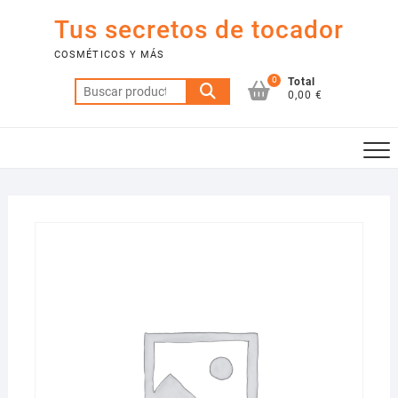
Saltar
Tus secretos de tocador
al
contenido
COSMÉTICOS Y MÁS
0
Total
Buscar
0,00 €
por: