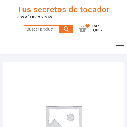
Saltar
Tus secretos de tocador
al
contenido
COSMÉTICOS Y MÁS
0
Total
Buscar
0,00 €
por: