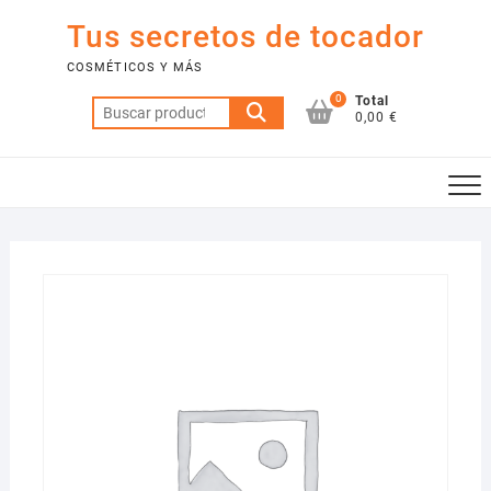
Saltar
Tus secretos de tocador
al
contenido
COSMÉTICOS Y MÁS
0
Total
Buscar
0,00 €
por: