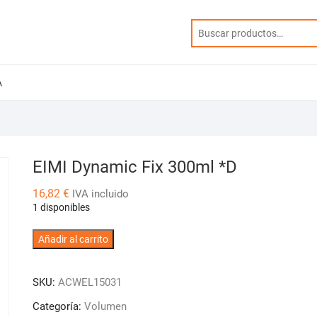
A
EIMI Dynamic Fix 300ml *D
16,82
€
IVA incluido
1 disponibles
EIMI
Añadir al carrito
Dynamic
Fix
SKU:
ACWEL15031
300ml
*D
Categoría:
Volumen