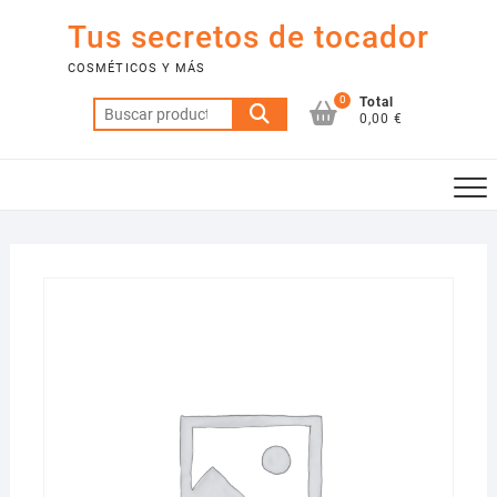
Saltar
Tus secretos de tocador
al
contenido
COSMÉTICOS Y MÁS
0
Total
Buscar
0,00 €
por: