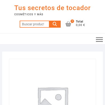
Saltar
Tus secretos de tocador
al
contenido
COSMÉTICOS Y MÁS
0
Total
Buscar
0,00 €
por: