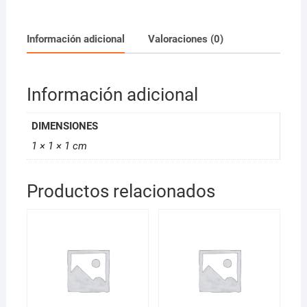
Veronica
White
115ml
Información adicional
Valoraciones (0)
cantidad
Información adicional
DIMENSIONES
1 × 1 × 1 cm
Productos relacionados