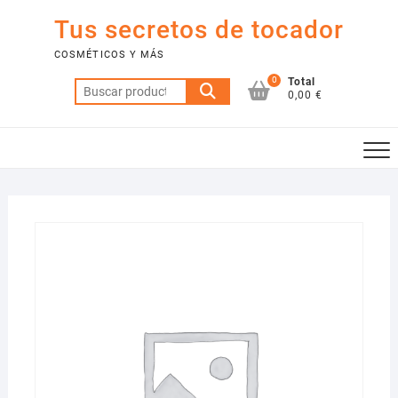
Saltar
Tus secretos de tocador
al
contenido
COSMÉTICOS Y MÁS
0
Total
Buscar
0,00 €
por: