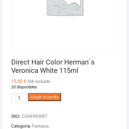
Direct Hair Color Herman´s
Veronica White 115ml
13,90
€
IVA incluido
20 disponibles
Direct
Añadir al carrito
Hair
Color
SKU:
COHER93007
Herman
´s
Categoría:
Fantasia