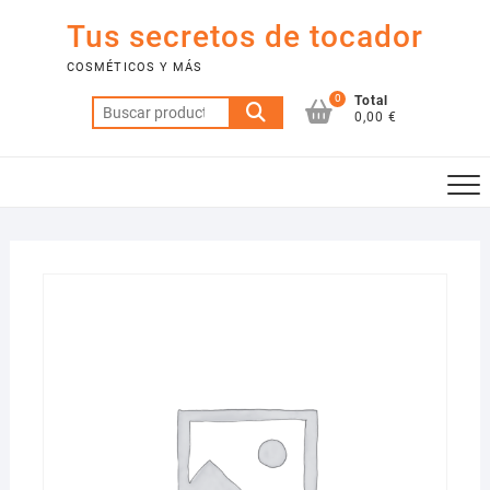
Saltar
Tus secretos de tocador
al
contenido
COSMÉTICOS Y MÁS
0
Total
Buscar
0,00 €
por: