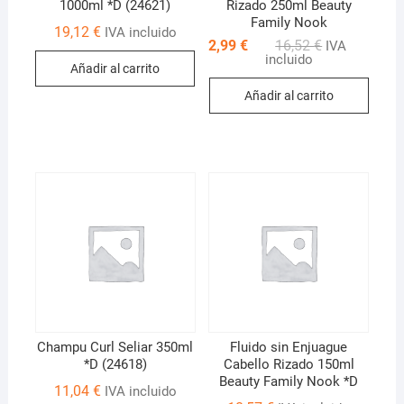
1000ml *D (24621)
Rizado 250ml Beauty
Family Nook
19,12
€
IVA incluido
El
El
2,99
€
16,52
€
IVA
precio
precio
incluido
Añadir al carrito
original
actual
era:
es:
Añadir al carrito
16,52 €.
2,99 €.
Champu Curl Seliar 350ml
Fluido sin Enjuague
*D (24618)
Cabello Rizado 150ml
Beauty Family Nook *D
11,04
€
IVA incluido