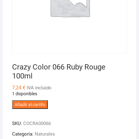
Crazy Color 066 Ruby Rouge
100ml
7,24
€
IVA incluido
1 disponibles
Crazy
Añadir al carrito
Color
066
SKU:
COCRA00066
Ruby
Rouge
Categoría:
Naturales