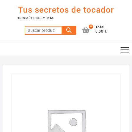
Saltar
Tus secretos de tocador
al
contenido
COSMÉTICOS Y MÁS
0
Total
Buscar
0,00 €
por: