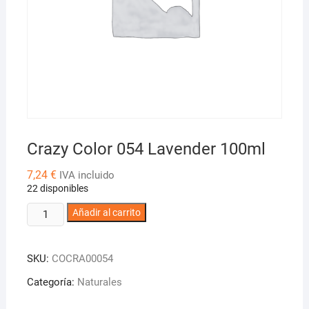
Crazy Color 054 Lavender 100ml
7,24
€
IVA incluido
22 disponibles
Crazy
Añadir al carrito
Color
054
SKU:
COCRA00054
Lavender
100ml
Categoría:
Naturales
cantidad