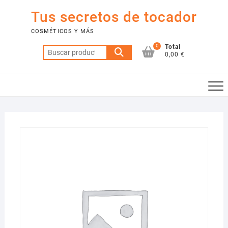
Saltar
Tus secretos de tocador
al
contenido
COSMÉTICOS Y MÁS
0
Total
Buscar
0,00 €
por: