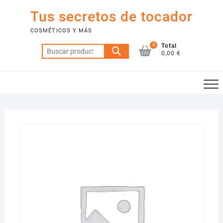
Saltar
Tus secretos de tocador
al
contenido
COSMÉTICOS Y MÁS
0
Total
Buscar
0,00 €
por: