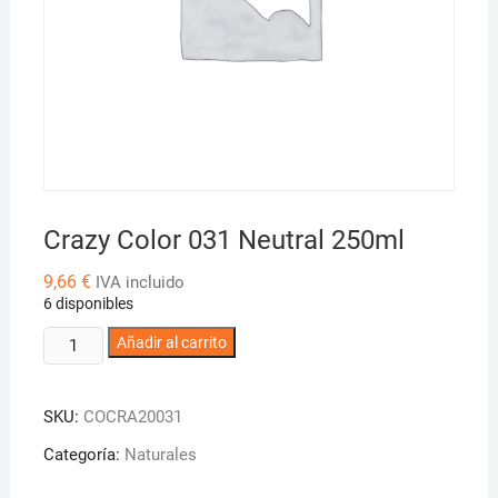
Crazy Color 031 Neutral 250ml
9,66
€
IVA incluido
6 disponibles
Crazy
Añadir al carrito
Color
031
SKU:
COCRA20031
Neutral
250ml
Categoría:
Naturales
cantidad