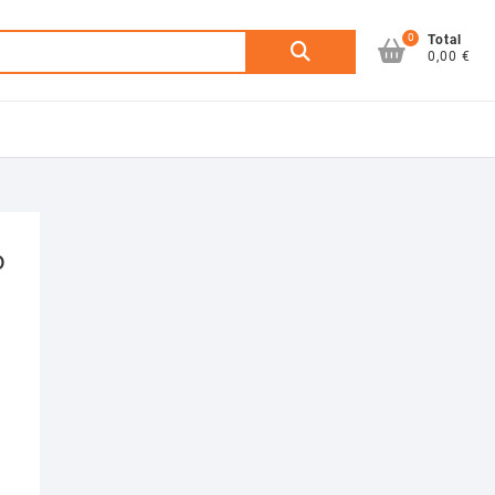
0
Buscar
Total
0,00 €
por:
o