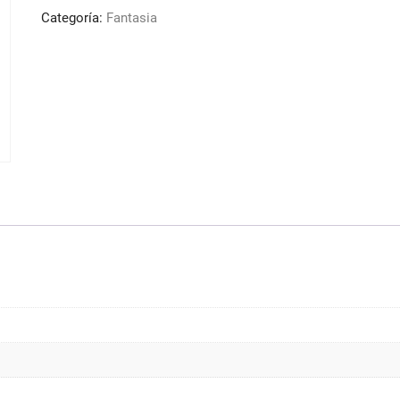
Rojo
Categoría:
Fantasia
100ml
cantidad