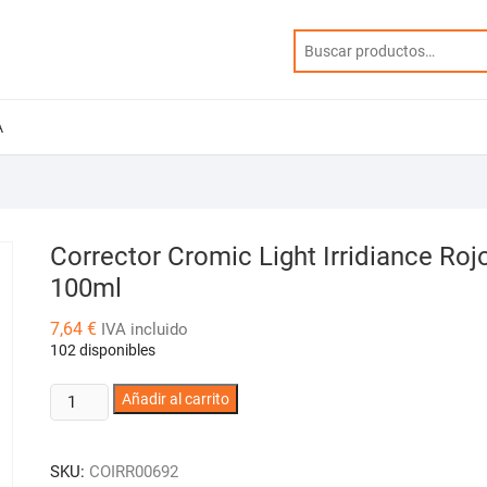
A
Corrector Cromic Light Irridiance Roj
100ml
7,64
€
IVA incluido
102 disponibles
Corrector
Añadir al carrito
Cromic
Light
SKU:
COIRR00692
Irridiance