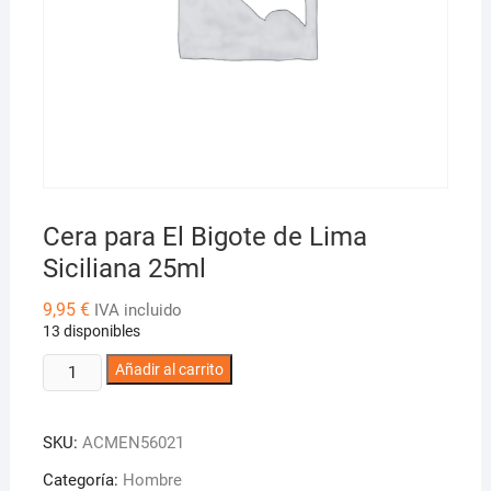
Cera para El Bigote de Lima
Siciliana 25ml
9,95
€
IVA incluido
13 disponibles
Cera
Añadir al carrito
para
El
SKU:
ACMEN56021
Bigote
de
Categoría:
Hombre