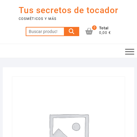
Saltar
Tus secretos de tocador
al
contenido
COSMÉTICOS Y MÁS
0
Total
Buscar
0,00 €
por: