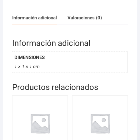
Lima
Siciliana
25ml
Información adicional
Valoraciones (0)
cantidad
Información adicional
DIMENSIONES
1 × 1 × 1 cm
Productos relacionados