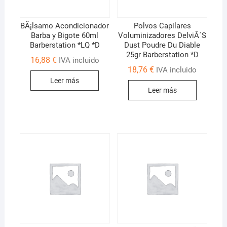
BÃ¡lsamo Acondicionador
Polvos Capilares
Barba y Bigote 60ml
Voluminizadores DelviÂ´S
Barberstation *LQ *D
Dust Poudre Du Diable
25gr Barberstation *D
16,88
€
IVA incluido
18,76
€
IVA incluido
Leer más
Leer más