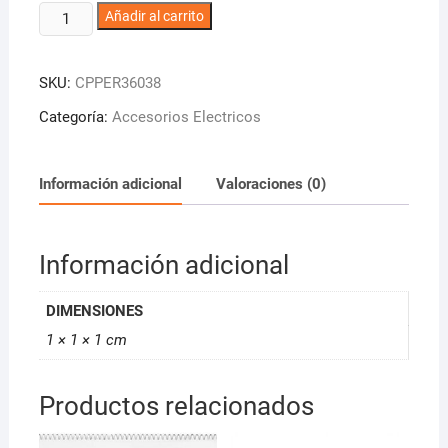
Cabezal
Añadir al carrito
Máquina
de
SKU:
CPPER36038
Corte
JRL
Categoría:
Accesorios Electricos
Modelo
1.000-
1.040
Información adicional
Valoraciones (0)
cantidad
Información adicional
DIMENSIONES
1 × 1 × 1 cm
Productos relacionados