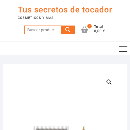
Saltar
Tus secretos de tocador
al
contenido
COSMÉTICOS Y MÁS
0
Total
Buscar
0,00 €
por: