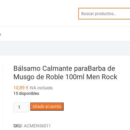
A
Bálsamo Calmante paraBarba de
Musgo de Roble 100ml Men Rock
10,89
€
IVA incluido
15 disponibles
Bálsamo
Añadir al carrito
Calmante
paraBarba
SKU:
ACMEN56011
de