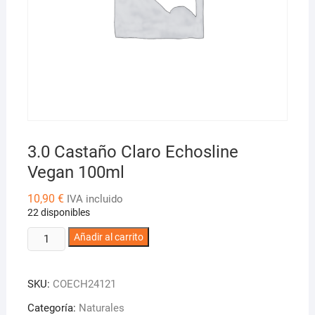
3.0 Castaño Claro Echosline
Vegan 100ml
10,90
€
IVA incluido
22 disponibles
3.0
Añadir al carrito
Castaño
Claro
SKU:
COECH24121
Echosline
Vegan
Categoría:
Naturales