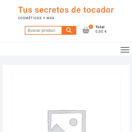
Saltar
Tus secretos de tocador
al
contenido
COSMÉTICOS Y MÁS
0
Total
Buscar
0,00 €
por: