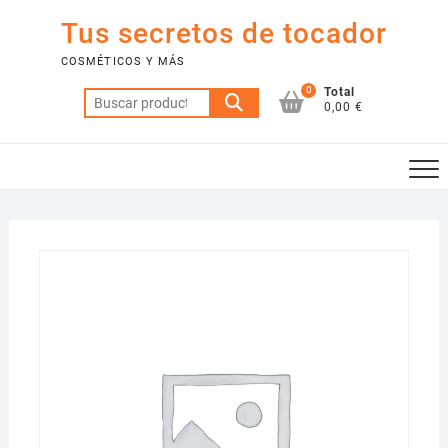
Saltar
Tus secretos de tocador
al
contenido
COSMÉTICOS Y MÁS
0
Total
Buscar
0,00 €
por: