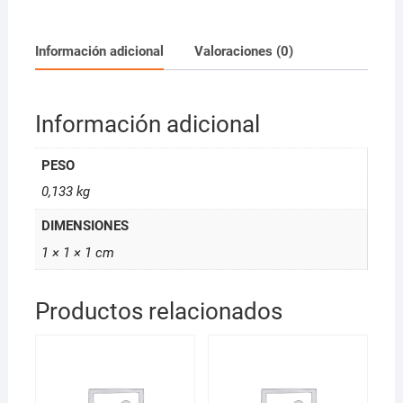
Beige
Nevitaly
100ml
Información adicional
Valoraciones (0)
cantidad
Información adicional
PESO
0,133 kg
DIMENSIONES
1 × 1 × 1 cm
Productos relacionados