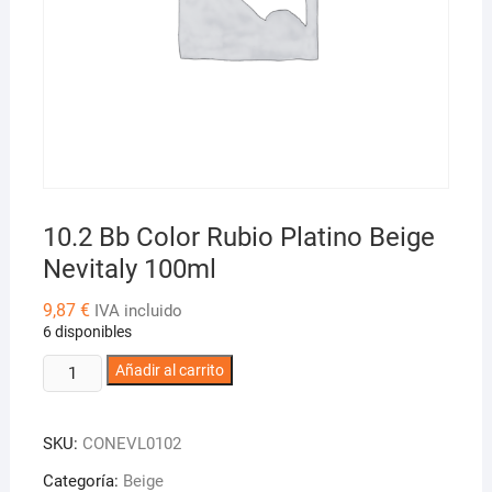
10.2 Bb Color Rubio Platino Beige
Nevitaly 100ml
9,87
€
IVA incluido
6 disponibles
10.2
Añadir al carrito
Bb
Color
SKU:
CONEVL0102
Rubio
Platino
Categoría:
Beige